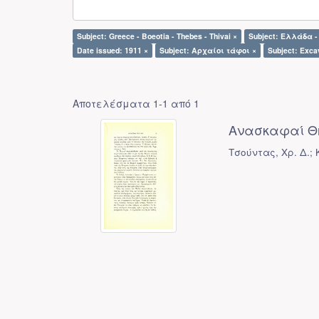
Subject: Greece - Boeotia - Thebes - Thivai ×
Subject: Ελλάδα -
Date issued: 1911 ×
Subject: Αρχαίοι τάφοι ×
Subject: Exca
Αποτελέσματα 1-1 από 1
Ανασκαφαί Θ
Τσούντας, Χρ. Δ.;