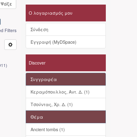
Ψάξε
Ο λογαριασμός μου
Σύνδεση
 Filters
Εγγραφή (MyDSpace)
Discover
911
)
Συγγραφέα
Κεραμόπουλλος, Αντ. Δ. (1)
Τσούντας, Χρ. Δ. (1)
Θέμα
Ancient tombs (1)