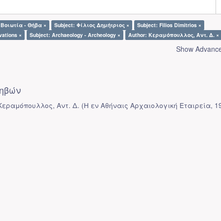
 Βοιωτία - Θήβα ×
Subject: Φίλιος Δημήτριος ×
Subject: Filios Dimitrios ×
vations ×
Subject: Archaeology - Archeology ×
Author: Κεραμόπουλλος, Αντ. Δ. ×
Show Advanced
ηβών
 Κεραμόπουλλος, Αντ. Δ.
(
Η εν Αθήναις Αρχαιολογική Εταιρεία
,
1