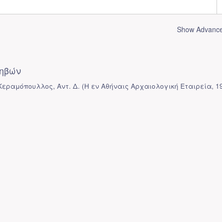
Show Advanced
ηβών
 Κεραμόπουλλος, Αντ. Δ.
(
Η εν Αθήναις Αρχαιολογική Εταιρεία
,
1