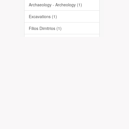
Archaeology - Archeology (1)
Excavations (1)
Filios Dimitrios (1)
Greece - Boeotia - Thebes - Thivai
(1)
Ανασκαφές (1)
Αρχαίοι τάφοι (1)
Αρχαιολογία (1)
Ελλάδα - Βοιωτία - Θήβα (1)
Φίλιος Δημήτριος (1)
... View More
Date Issued