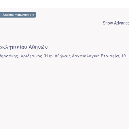
t: Ancient monuments ×
Show Advanced
κληπιείου Αθηνών
 Βερσάκης, Φριδερίκος
(
Η εν Αθήναις Αρχαιολογική Εταιρεία
,
191