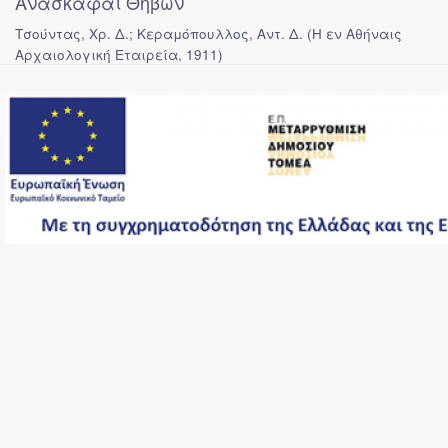
Ανασκαφαί Θηβών
Τσούντας, Χρ. Δ.; Κεραμόπουλλος, Αντ. Δ.
(
Η εν Αθήναις
Αρχαιολογική Εταιρεία
,
1911
)