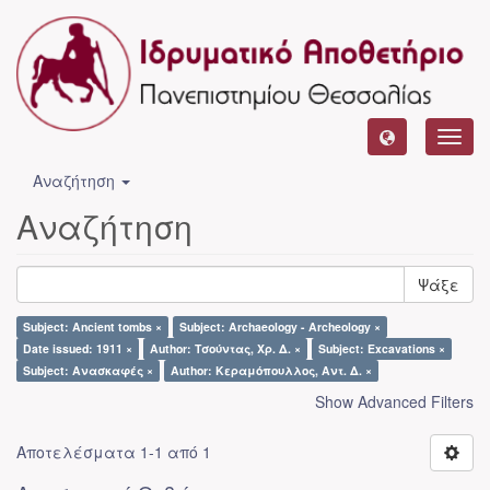
Toggl
navig
Αναζήτηση
Αναζήτηση
Ψάξε
Subject: Ancient tombs ×
Subject: Archaeology - Archeology ×
Date issued: 1911 ×
Author: Τσούντας, Χρ. Δ. ×
Subject: Excavations ×
Subject: Ανασκαφές ×
Author: Κεραμόπουλλος, Αντ. Δ. ×
Show Advanced Filters
Αποτελέσματα 1-1 από 1