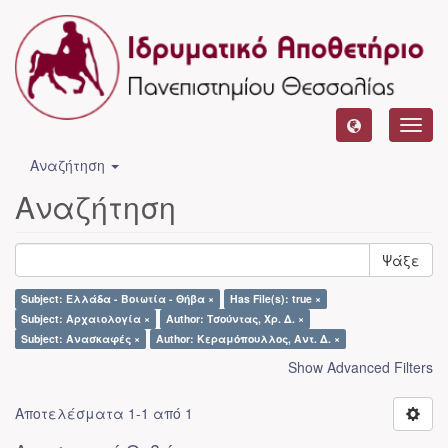
Toggl
navig
Αναζήτηση
Αναζήτηση
Ψάξε
Subject: Ελλάδα - Βοιωτία - Θήβα ×
Has File(s): true ×
Subject: Αρχαιολογία ×
Author: Τσούντας, Χρ. Δ. ×
Subject: Ανασκαφές ×
Author: Κεραμόπουλλος, Αντ. Δ. ×
Show Advanced Filters
Αποτελέσματα 1-1 από 1