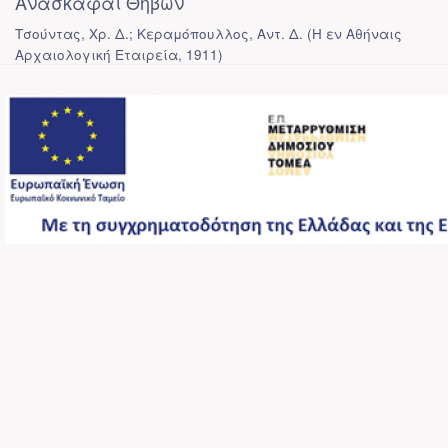
Ανασκαφαί Θηβών
Τσούντας, Χρ. Δ.; Κεραμόπουλλος, Αντ. Δ.
(
Η εν Αθήναις
Αρχαιολογική Εταιρεία
,
1911
)