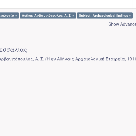
αιολογία ×
Author: Αρβανιτόπουλος, Α. Σ. ×
Subject: Archaeological findings ×
Show Advanced
εσσαλίας
Αρβανιτόπουλος, Α. Σ.
(
Η εν Αθήναις Αρχαιολογική Εταιρεία
,
191