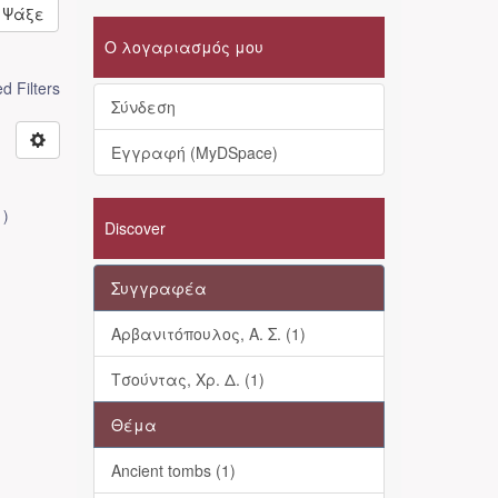
Ψάξε
Ο λογαριασμός μου
 Filters
Σύνδεση
Εγγραφή (MyDSpace)
1
)
Discover
Συγγραφέα
Αρβανιτόπουλος, Α. Σ. (1)
Τσούντας, Χρ. Δ. (1)
Θέμα
Ancient tombs (1)