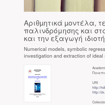
Αριθµητικά µοντέλα, τ
παλινδρόμησης και στα
και την εξαγωγή ιδιοτ
Numerical models, symbolic regressi
investigation and extraction of ideal
Academi
Πανεπι
URI
http://h
http://d
Colecci