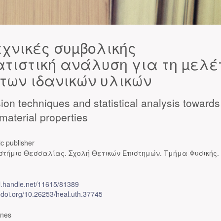
εχνικές συµβολικής
τιστική ανάλυση για τη µελέ
ήτων ιδανικών υλικών
on techniques and statistical analysis towards
 material properties
c publisher
στήμιο Θεσσαλίας. Σχολή Θετικών Επιστημών. Τμήμα Φυσικής.
dl.handle.net/11615/81389
x.doi.org/10.26253/heal.uth.37745
ones