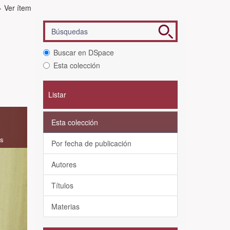
Ver ítem
Buscar en DSpace
Esta colección
Listar
Esta colección
as
Por fecha de publicación
Autores
Títulos
Materias