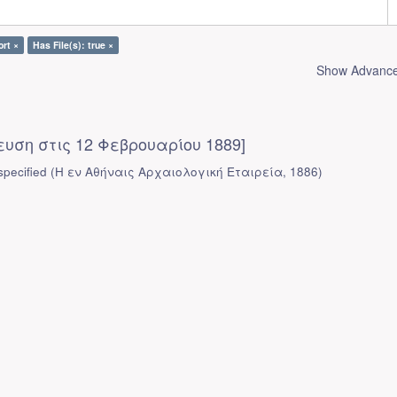
ort ×
Has File(s): true ×
Show Advanced
ευση στις 12 Φεβρουαρίου 1889]
pecified
(
Η εν Αθήναις Αρχαιολογική Εταιρεία
,
1886
)