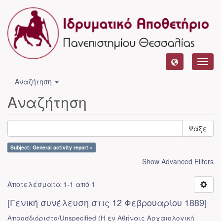
Toggl
navig
Αναζήτηση
Αναζήτηση
Ψάξε
Subject: General activity report ×
Show Advanced Filters
Αποτελέσματα 1-1 από 1
[Γενική συνέλευση στις 12 Φεβρουαρίου 1889]
Απροσδιόριστο/Unspecified
(
Η εν Αθήναις Αρχαιολογική