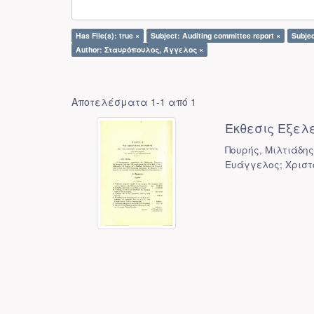
Has File(s): true ×
Subject: Auditing committee report ×
Subje
Author: Σταυρόπουλος, Άγγελος ×
Αποτελέσματα 1-1 από 1
Έκθεσις Εξελ
Πουρής, Μιλτιάδης
Ευάγγελος; Χριστ