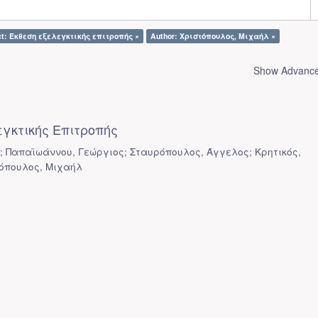
ct: Έκθεση εξελεγκτικής επιτροπής ×
Author: Χριστόπουλος, Μιχαήλ ×
Show Advanced
εγκτικής Επιτροπής
; Παπαϊωάννου, Γεώργιος; Σταυρόπουλος, Άγγελος; Κρητικός,
όπουλος, Μιχαήλ