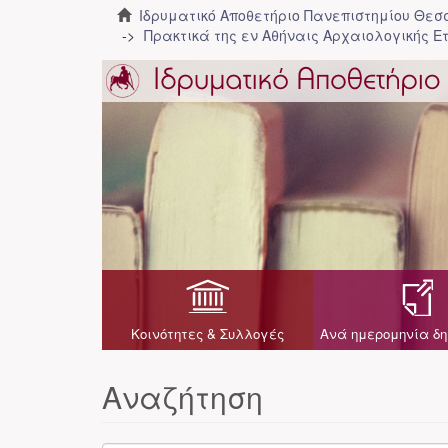
Ιδρυματικό Αποθετήριο Πανεπιστημίου Θε
Πρακτικά της εν Αθήναις Αρχαιολογικής Ε
Κοινότητες & Συλλογές
Ανά ημερομηνία δη
Αναζήτηση