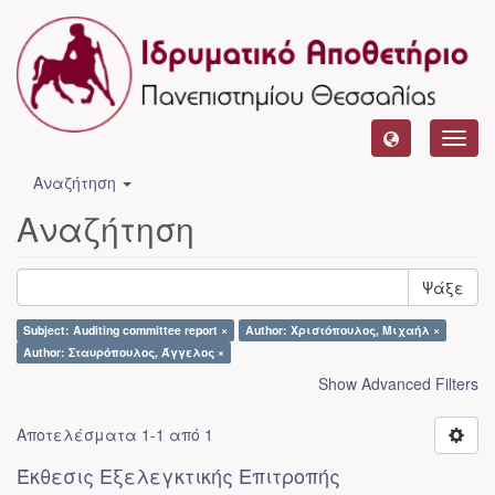
Toggl
navig
Αναζήτηση
Αναζήτηση
Ψάξε
Subject: Auditing committee report ×
Author: Χριστόπουλος, Μιχαήλ ×
Author: Σταυρόπουλος, Άγγελος ×
Show Advanced Filters
Αποτελέσματα 1-1 από 1
Έκθεσις Εξελεγκτικής Επιτροπής