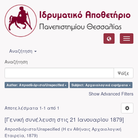
Toggl
navig
Αναζήτηση
Αναζήτηση
Ψάξε
Author: Απροσδιόριστο/Unspecified ×
Subject: Αρχαιολογικά ευρήματα ×
Show Advanced Filters
Αποτελέσματα 1-1 από 1
[Γενική συνέλευση στις 21 Ιανουαρίου 1879]
Απροσδιόριστο/Unspecified
(
Η εν Αθήναις Αρχαιολογική
Εταιρεία
,
1879
)