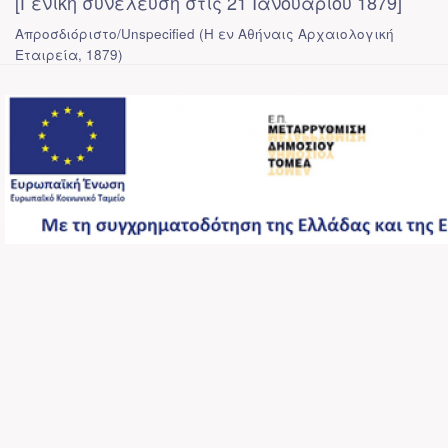
[Γενική συνέλευση στις 21 Ιανουαρίου 1879]
Απροσδιόριστο/Unspecified
(
Η εν Αθήναις Αρχαιολογική
Εταιρεία
,
1879
)