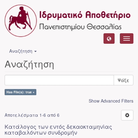
Toggl
navig
Αναζήτηση
Αναζήτηση
Ψάξε
Has File(s): true ×
Show Advanced Filters
Αποτελέσματα 1-6 από 6
Κατάλογος των εντός δεκαοκταμηνίας
καταβαλόντων συνδρομήν