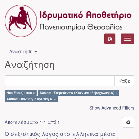
Toggl
navig
Αναζήτηση
Αναζήτηση
Ψάξε
Has File(s): true ×
Subject: Στερεότυπα (Κοινωνική ψυχολογία) ×
Author: Συναΐτη, Κυριακή Α. ×
Show Advanced Filters
Αποτελέσματα 1-1 από 1
Ο σεξιστικός λόγος στα ελληνικά μέσα