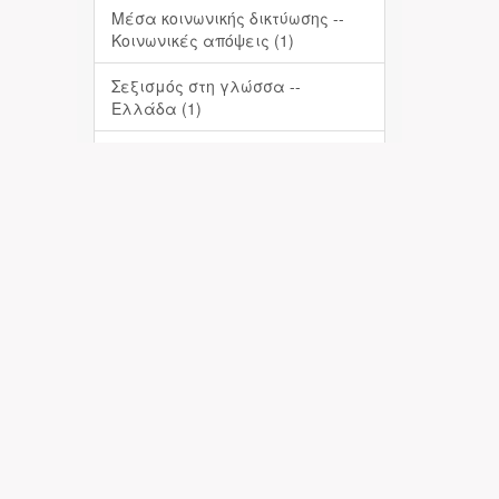
Μέσα κοινωνικής δικτύωσης --
Κοινωνικές απόψεις (1)
Σεξισμός στη γλώσσα --
Ελλάδα (1)
Στερεότυπα (Κοινωνική
ψυχολογία) (1)
... View More
Date Issued
2023 (1)
Has File(s)
Yes (1)
Πληροφορίες-Επικοινωνία