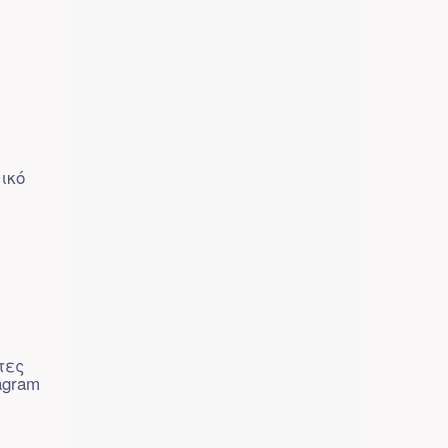
ικό
τες
agram