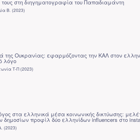
 τους στη διηγηματογραφία του Παπαδιαμάντη
ύα Β.
(
2023
)
ά της Ουκρανίας: εφαρμόζοντας την ΚΑΛ στον ελλην
ό λόγο
ωνία Τ-Π
(
2023
)
λόγος στα ελληνικά μέσα κοινωνικής δικτύωσης: μελέ
 δημοσίων προφίλ δύο ελληνίδων influencers στο inst
Α.
(
2023
)