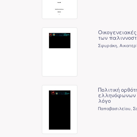
Οικογενειακές
των παλιννοστ
Σφυράκη, Αικατερί
Πολιτική ορθότ
ελληνόφωνων φ
λόγο
Παπαβασιλείου, Σ