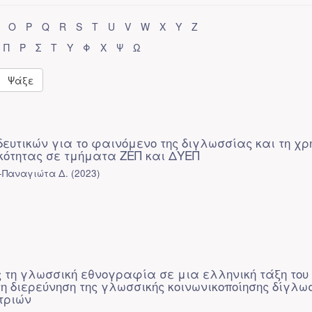
O
P
Q
R
S
T
U
V
W
X
Y
Z
Π
Ρ
Σ
Τ
Υ
Φ
Χ
Ψ
Ω
Ψάξε
δευτικών για το φαινόμενο της διγλωσσίας και τη χρ
κότητας σε τμήματα ΖΕΠ και ΔΥΕΠ
-Παναγιώτα Δ.
(
2023
)
τη γλωσσική εθνογραφία σε μια ελληνική τάξη του
τη διερεύνηση της γλωσσικής κοινωνικοποίησης δίγλ
τριών