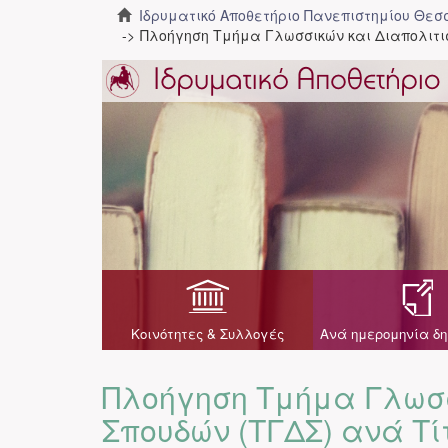
Ιδρυματικό Αποθετήριο Πανεπιστημίου Θε
Πλοήγηση Τμήμα Γλωσσικών και Διαπολιτι
Κοινότητες & Συλλογές
Ανά ημερομηνία δη
Πλοήγηση Τμήμα Γλωσσ
Σπουδών (ΤΓΔΣ) ανά Τί