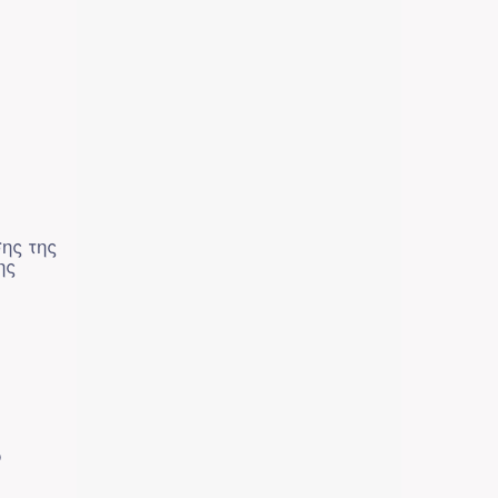
ης της
ης
ό