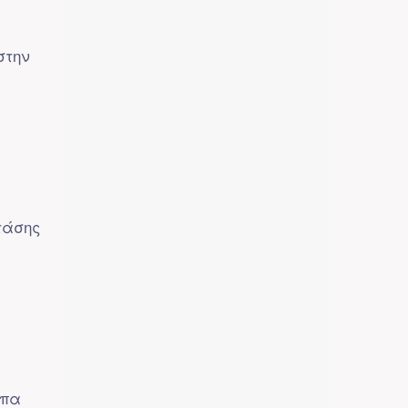
στην
τάσης
υπα