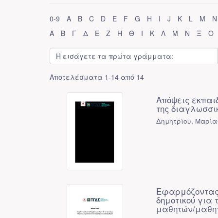
0-9
A
B
C
D
E
F
G
H
I
J
K
L
M
N
Α
Β
Γ
Δ
Ε
Ζ
Η
Θ
Ι
Κ
Λ
Μ
Ν
Ξ
Ο
Αποτελέσματα 1-14 από 14
Απόψεις εκπαι
της διαγλωσσι
Δημητρίου, Μαρία
Εφαρμόζοντας 
δημοτικού για 
μαθητών/μαθη