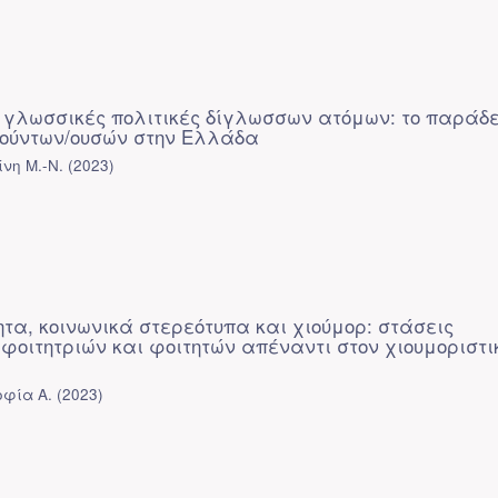
 γλωσσικές πολιτικές δίγλωσσων ατόμων: το παράδ
ούντων/ουσών στην Ελλάδα
νη Μ.-Ν.
(
2023
)
ητα, κοινωνικά στερεότυπα και χιούμορ: στάσεις
οιτητριών και φοιτητών απέναντι στον χιουμοριστι
οφία Α.
(
2023
)