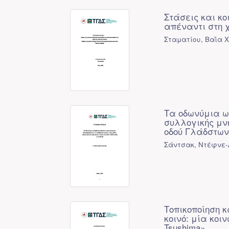
Στάσεις και κ
απέναντι στη 
Σταματίου, Βαΐα Χ
Τα οδωνύμια ω
συλλογικής μν
οδού Γλάδστων
Σάντσακ, Ντέφνε-
Τοπικοποίηση κ
κοινό: μία κοιν
Tsushima»