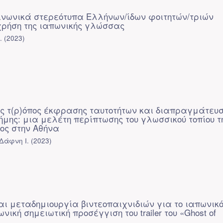
οινωνικά στερεότυπα Ελλήνων/ίδων φοιτητών/τριών
χρήση της ιαπωνικής γλώσσας
.
(
2023
)
ς τ(ρ)όπος έκφρασης ταυτοτήτων και διαπραγμάτευσ
ήμης: μια μελέτη περίπτωσης του γλωσσικού τοπίου τ
ος στην Αθήνα
Δάφνη Ι.
(
2023
)
αι μεταδημιουργία βιντεοπαιχνιδιών για το ιαπωνικ
ωνική σημειωτική προσέγγιση του trailer του «Ghost of