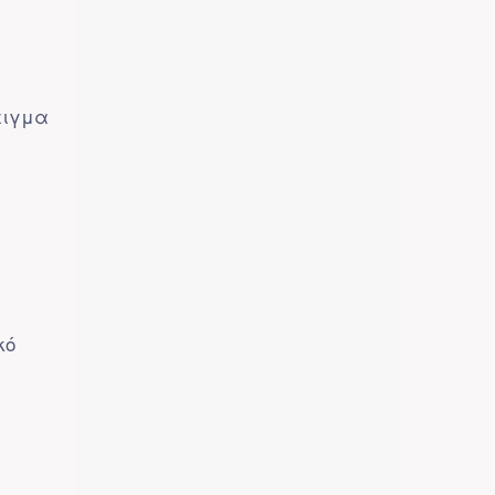
ειγμα
κό