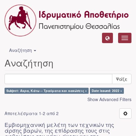
Toggl
navig
Αναζήτηση
Αναζήτηση
Ψάξε
Subject: Άκρα, Κάτω -- Τραύματα και κακώσεις ×
Date issued: 2022 ×
Show Advanced Filters
Αποτελέσματα 1-2 από 2
Εμβιομηχανική μελέτη των τεχνικών της
άρσης βαρών, της επίδρασης τους στις