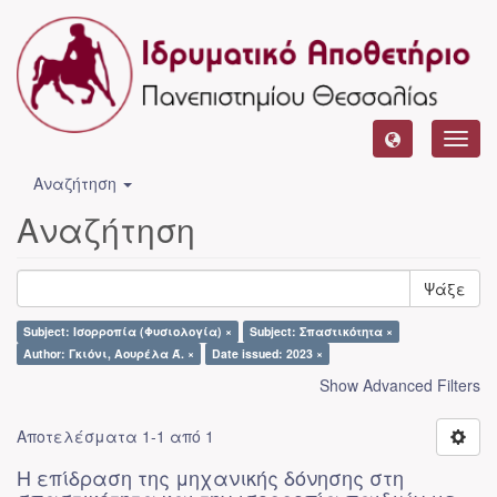
Toggl
navig
Αναζήτηση
Αναζήτηση
Ψάξε
Subject: Ισορροπία (Φυσιολογία) ×
Subject: Σπαστικότητα ×
Author: Γκιόνι, Αουρέλα Ά. ×
Date issued: 2023 ×
Show Advanced Filters
Αποτελέσματα 1-1 από 1
Η επίδραση της μηχανικής δόνησης στη