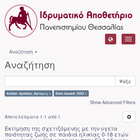
Toggl
navig
Αναζήτηση
Αναζήτηση
Ψάξε
Author: Δρόσου, Άρτεμις ×
Date issued: 2022 ×
Show Advanced Filters
Αποτελέσματα 1-1 από 1
Εκτίμηση της σχετιζόμενης με την υγεία
ποιότητας ζωής σε παιδιά ηλικίας 0-18 ετών