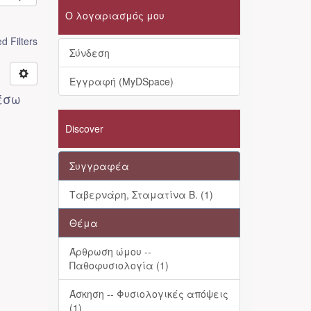
Ο λογαριασμός μου
 Filters
Σύνδεση
Εγγραφή (MyDSpace)
/έσω
Discover
Συγγραφέα
Ταβερνάρη, Σταματίνα Β. (1)
Θέμα
Άρθρωση ώμου --
Παθοφυσιολογία (1)
Άσκηση -- Φυσιολογικές απόψεις
(1)