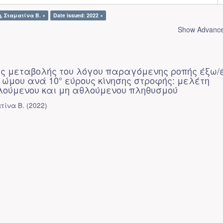
, Σταματίνα Β. ×
Date issued: 2022 ×
Show Advanced
ης μεταβολής του λόγου παραγόμενης ροπής έξω
 ώμου ανά 10° εύρους κίνησης στροφής: μελέτη
λούμενου και μη αθλούμενου πληθυσμού
τίνα Β.
(
2022
)