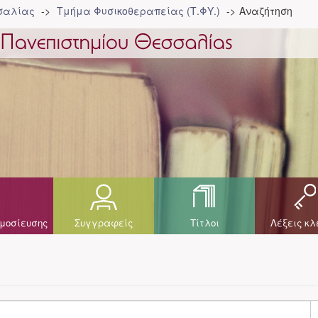
σσαλίας
Τμήμα Φυσικοθεραπείας (Τ.ΦΥ.)
Αναζήτηση
μοσίευσης
Συγγραφείς
Τίτλοι
Λέξεις κλ