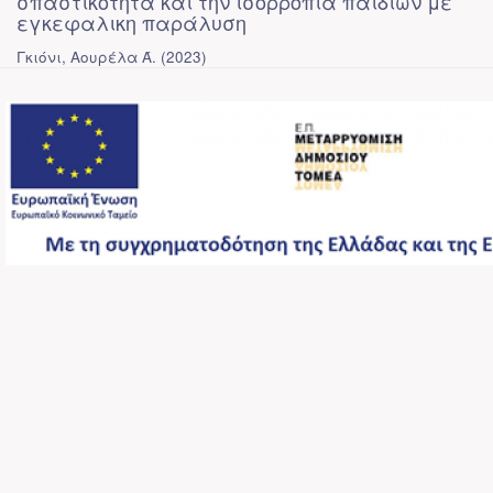
σπαστικότητα και την ισορροπία παιδιών με
εγκεφαλικη παράλυση
Γκιόνι, Αουρέλα Ά.
(
2023
)