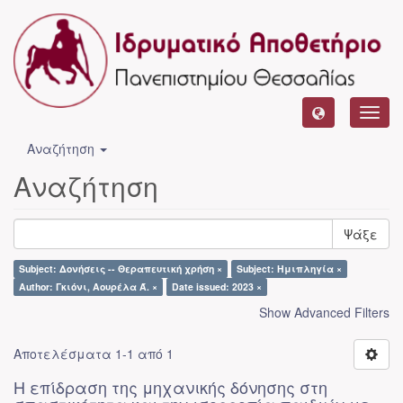
Toggl
navig
Αναζήτηση
Αναζήτηση
Ψάξε
Subject: Δονήσεις -- Θεραπευτική χρήση ×
Subject: Ημιπληγία ×
Author: Γκιόνι, Αουρέλα Ά. ×
Date issued: 2023 ×
Show Advanced Filters
Αποτελέσματα 1-1 από 1
Η επίδραση της μηχανικής δόνησης στη