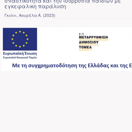
σπαστικότητα και την ισορροπία παιδιών με
εγκεφαλικη παράλυση
Γκιόνι, Αουρέλα Ά.
(
2023
)