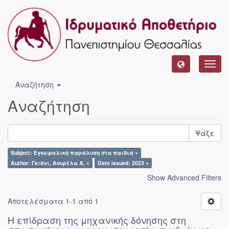
Toggl
navig
Αναζήτηση
Αναζήτηση
Ψάξε
Subject: Εγκεφαλική παράλυση στα παιδιά ×
Author: Γκιόνι, Αουρέλα Ά. ×
Date issued: 2023 ×
Show Advanced Filters
Αποτελέσματα 1-1 από 1
Η επίδραση της μηχανικής δόνησης στη