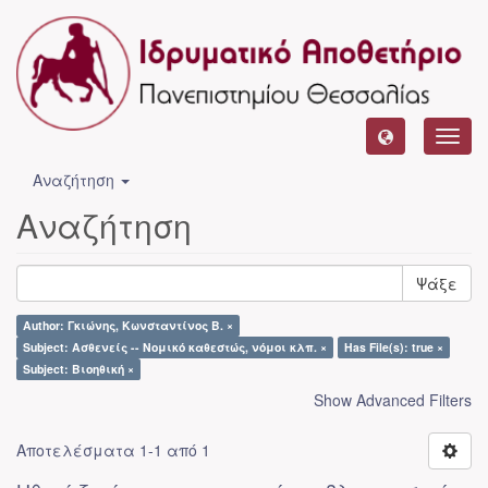
Toggl
navig
Αναζήτηση
Αναζήτηση
Ψάξε
Author: Γκιώνης, Κωνσταντίνος Β. ×
Subject: Ασθενείς -- Νομικό καθεστώς, νόμοι κλπ. ×
Has File(s): true ×
Subject: Βιοηθική ×
Show Advanced Filters
Αποτελέσματα 1-1 από 1