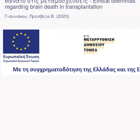
θάνατο στις μεταμοσχεύσεις - Ethical dilemmas
regarding brain death in transplantation
Γιαννάκου, Πρεσβεία Β.
(
2023
)