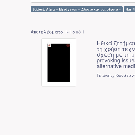
Subject: Αίμα -- Μετάγγιση -- Δίκαιο και νομοθεσία ×
Has Fi
Αποτελέσματα 1-1 από 1
Ηθικά ζητήμα
τη χρήση τεχ
σχέση με τη με
provoking issues
alternative med
Γκιώνης, Κωνσταντ