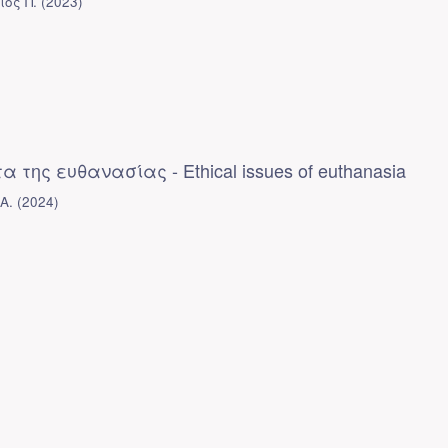
ιος Π.
(
2023
)
 της ευθανασίας - Ethical issues of euthanasia
Α.
(
2024
)