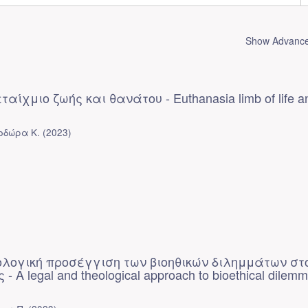
Show Advanced
ίχμιο ζωής και θανάτου - Euthanasia limb of life a
οδώρα Κ.
(
2023
)
ολογική προσέγγιση των βιοηθικών διλημμάτων στ
- A legal and theological approach to bioethical dilemm