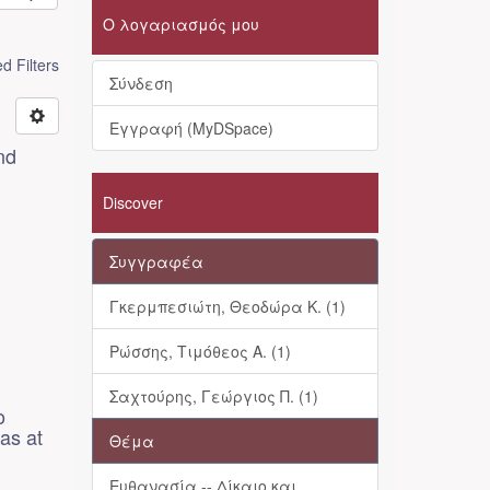
Ο λογαριασμός μου
 Filters
Σύνδεση
Εγγραφή (MyDSpace)
nd
Discover
Συγγραφέα
Γκερμπεσιώτη, Θεοδώρα Κ. (1)
Ρώσσης, Τιμόθεος Α. (1)
Σαχτούρης, Γεώργιος Π. (1)
ο
as at
Θέμα
Ευθανασία -- Δίκαιο και