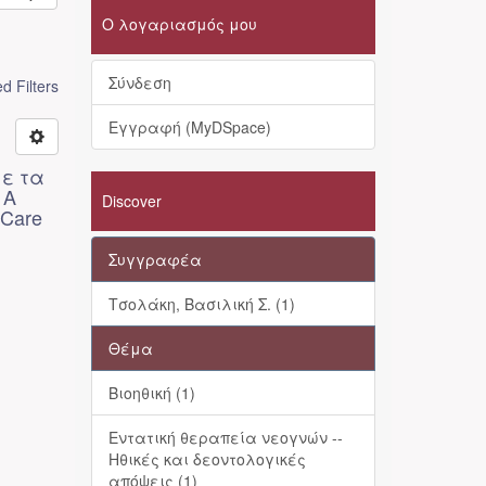
Ο λογαριασμός μου
Σύνδεση
 Filters
Εγγραφή (MyDSpace)
με τα
 A
Discover
e Care
Συγγραφέα
Τσολάκη, Βασιλική Σ. (1)
Θέμα
Βιοηθική (1)
Εντατική θεραπεία νεογνών --
Ηθικές και δεοντολογικές
απόψεις (1)