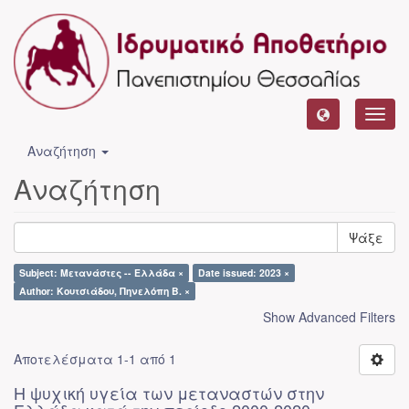
Toggl
navig
Αναζήτηση
Αναζήτηση
Ψάξε
Subject: Μετανάστες -- Ελλάδα ×
Date issued: 2023 ×
Author: Κουτσιάδου, Πηνελόπη Β. ×
Show Advanced Filters
Αποτελέσματα 1-1 από 1
Η ψυχική υγεία των μεταναστών στην