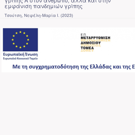
γρίπης Α στον άνθρωπο, αλλά και στην
εμφάνιση πανδημιών γρίπης
Τσούτση, Νεφέλη-Μαρία Ι.
(
2023
)