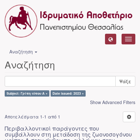
Toggl
navig
Αναζήτηση
Αναζήτηση
Ψάξε
Subject: Γρίπη τύπου Α ×
Date issued: 2023 ×
Show Advanced Filters
Αποτελέσματα 1-1 από 1
Περιβαλλοντικοί παράγοντες που
συμβάλλουν στη μετάδοση της ζωονοσογόνου