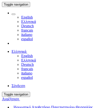
Toggle navigation
English
Ελληνικά
Deutsch
français
italiano
español
Ελληνικά
English
Ελληνικά
Deutsch
français
italiano
español
Σύνδεση
Toggle navigation
Αναζήτηση
Ιδρυματικό Αποθετήριο Πανεπιστημίου Θεσσαλίας