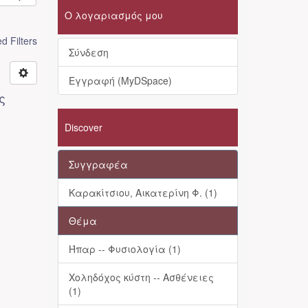
Ο λογαριασμός μου
 Filters
Σύνδεση
Εγγραφή (MyDSpace)
ς
Discover
Συγγραφέα
Καρακίτσιου, Αικατερίνη Φ. (1)
Θέμα
Ήπαρ -- Φυσιολογία (1)
Χοληδόχος κύστη -- Ασθένειες
(1)