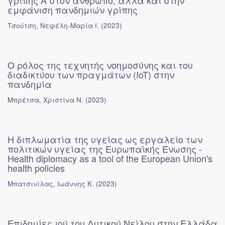
γρίπης Α στον άνθρωπο, αλλά και στην
εμφάνιση πανδημιών γρίπης
Τσούτση, Νεφέλη-Μαρία Ι.
(
2023
)
Ο ρόλος της τεχνητής νοημοσύνης και του
διαδικτύου των πραγμάτων (IoT) στην
πανδημία
Μπρέτσα, Χριστίνα Ν.
(
2023
)
Η διπλωματία της υγείας ως εργαλείο των
πολιτικών υγείας της Ευρωπαϊκής Ένωσης -
Health diplomacy as a tool of the European Union's
health policies
Μπατσινίλας, Ιωάννης Κ.
(
2023
)
Επιδημίες ιού του Δυτικού Νείλου στην Ελλάδα