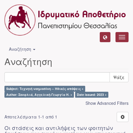
Toggl
navig
Αναζήτηση
Αναζήτηση
Ψάξε
Subject: Τεχνητή νοημοσύνη -- Ηθικές απόψεις ×
Author: Σουφλιά, Αγγελική-Γεωργία Η. ×
Date issued: 2023 ×
Show Advanced Filters
Αποτελέσματα 1-1 από 1
Οι στάσεις και αντιλήψεις των φοιτητών