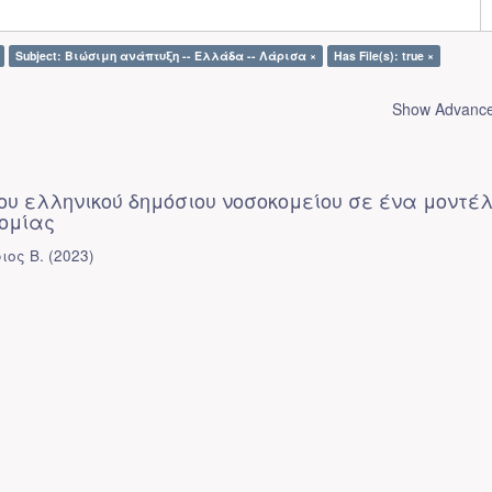
Subject: Βιώσιμη ανάπτυξη -- Ελλάδα -- Λάρισα ×
Has File(s): true ×
Show Advanced
ου ελληνικού δημόσιου νοσοκομείου σε ένα μοντέ
νομίας
ιος Β.
(
2023
)