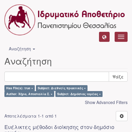
Toggl
navig
Αναζήτηση
Αναζήτηση
Ψάξε
Has File(s): true ×
Subject: Διεθνείς πρακτικές ×
Author: Χήρα, Αποστολία Σ. ×
Subject: Δημόσιος τομέας ×
Show Advanced Filters
Αποτελέσματα 1-1 από 1
Ευέλικτες μέθοδοι διοίκησης στον δημόσιο