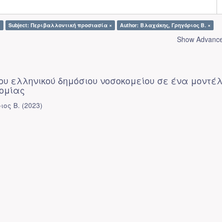
×
Subject: Περιβαλλοντική προστασία ×
Author: Βλαχάκης, Γρηγόριος Β. ×
Show Advanced
ου ελληνικού δημόσιου νοσοκομείου σε ένα μοντέ
νομίας
ιος Β.
(
2023
)