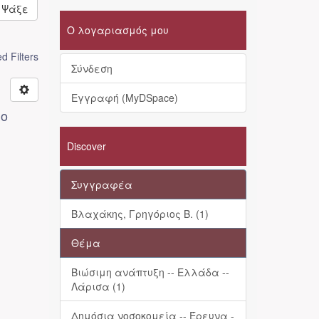
Ψάξε
Ο λογαριασμός μου
 Filters
Σύνδεση
Εγγραφή (MyDSpace)
λο
Discover
Συγγραφέα
Βλαχάκης, Γρηγόριος Β. (1)
Θέμα
Βιώσιμη ανάπτυξη -- Ελλάδα --
Λάρισα (1)
Δημόσια νοσοκομεία -- Έρευνα -