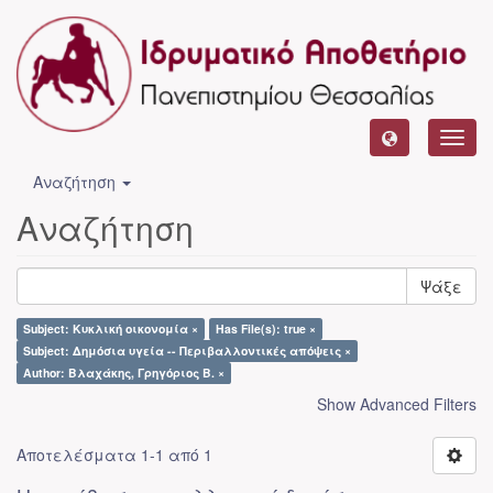
Toggl
navig
Αναζήτηση
Αναζήτηση
Ψάξε
Subject: Κυκλική οικονομία ×
Has File(s): true ×
Subject: Δημόσια υγεία -- Περιβαλλοντικές απόψεις ×
Author: Βλαχάκης, Γρηγόριος Β. ×
Show Advanced Filters
Αποτελέσματα 1-1 από 1