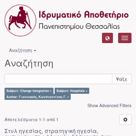
Toggl
navig
Αναζήτηση
Αναζήτηση
Ψάξε
Subject: Change integration ×
Subject: Hospitals ×
Author: Γιαννακός, Κωνσταντίνος Γ. ×
Show Advanced Filters
Αποτελέσματα 1-1 από 1
Στυλ ηγεσίας, στρατηγική ηγεσία,