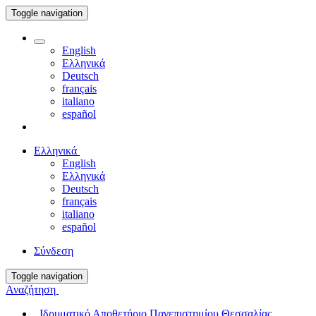
Toggle navigation
English
Ελληνικά
Deutsch
français
italiano
español
Ελληνικά
English
Ελληνικά
Deutsch
français
italiano
español
Σύνδεση
Toggle navigation
Αναζήτηση
Ιδρυματικό Αποθετήριο Πανεπιστημίου Θεσσαλίας