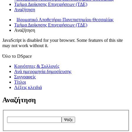
Τμήμα Διοίκησης Επιχειρήσεων (ΤΔΕ)
Αναζήτηση
Ιδρυματικό Αποθετήριο Πανεπιστημίου Θεσσαλίας
Τμήμα Διοίκησης Επιχειρήσεων (ΤΔΕ)
Αναζήτηση
JavaScript is disabled for your browser. Some features of this site
may not work without it.
Όλο το DSpace
Κοινότητες & Συλλογές
Ανά ημερομηνία δημοσίευσης
Συγγραφείς
Τίτλοι
Λέξεις κλειδιά
Αναζήτηση
Ψάξε