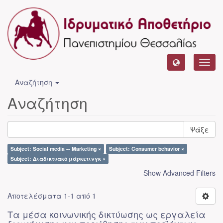
Toggl
navig
Αναζήτηση
Αναζήτηση
Ψάξε
Subject: Social media -- Marketing ×
Subject: Consumer behavior ×
Subject: Διαδικτυακό μάρκετινγκ ×
Show Advanced Filters
Αποτελέσματα 1-1 από 1
Τα μέσα κοινωνικής δικτύωσης ως εργαλεία