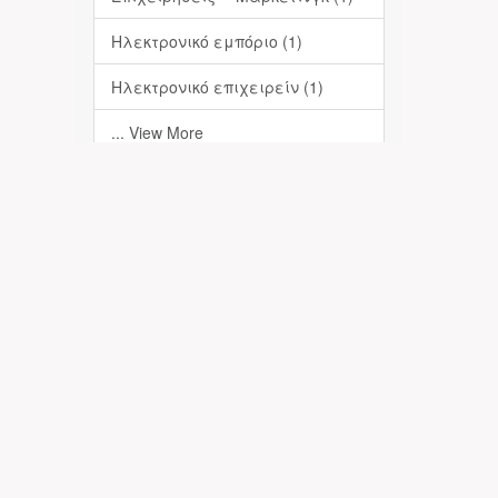
Ηλεκτρονικό εμπόριο (1)
Ηλεκτρονικό επιχειρείν (1)
... View More
Date Issued
2023 (1)
Has File(s)
Yes (1)
Πληροφορίες-Επικοινωνία
Απόθεση
Σχετικά με