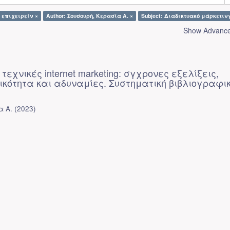
 επιχειρείν ×
Author: Σουσουρή, Κερασία Α. ×
Subject: Διαδικτυακό μάρκετιν
Show Advanced
τεχνικές internet marketing: σγχρονες εξελίξεις,
κότητα και αδυναμίες. Συστηματική βιβλιογραφι
α Α.
(
2023
)