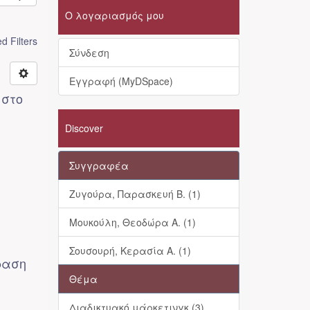
Ο λογαριασμός μου
 Filters
Σύνδεση
Εγγραφή (MyDSpace)
 στο
Discover
Συγγραφέα
Ζυγούρα, Παρασκευή Β. (1)
Μουκούλη, Θεοδώρα Α. (1)
Σουσουρή, Κερασία Α. (1)
δραση
Θέμα
Διαδικτυακό μάρκετινγκ (3)