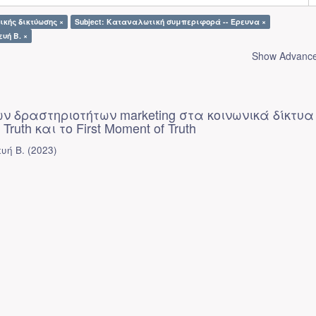
ικής δικτύωσης ×
Subject: Καταναλωτική συμπεριφορά -- Έρευνα ×
υή Β. ×
Show Advanced
ν δραστηριοτήτων marketing στα κοινωνικά δίκτυα
Truth και το First Moment of Truth
υή Β.
(
2023
)