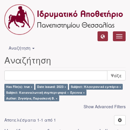
Toggl
navig
Αναζήτηση
Αναζήτηση
Ψάξε
Has File(s): true ×
Date issued: 2023 ×
Subject: Ηλεκτρονικό εμπόριο ×
Subject: Καταναλωτική συμπεριφορά -- Έρευνα ×
Author: Ζυγούρα, Παρασκευή Β. ×
Show Advanced Filters
Αποτελέσματα 1-1 από 1