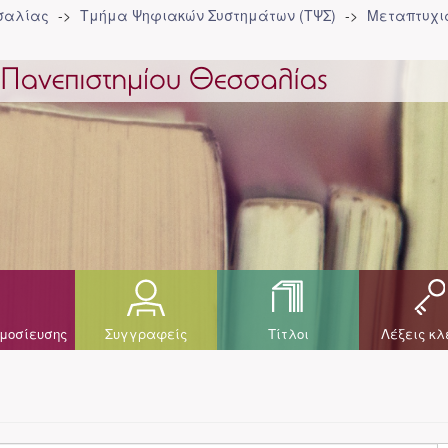
σσαλίας
Τμήμα Ψηφιακών Συστημάτων (ΤΨΣ)
Μεταπτυχια
μοσίευσης
Συγγραφείς
Τίτλοι
Λέξεις κλ