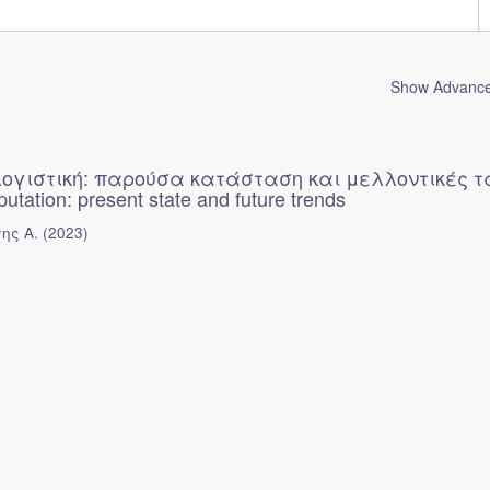
Show Advanced
λογιστική: παρούσα κατάσταση και μελλοντικές τ
tation: present state and future trends
ης Α.
(
2023
)