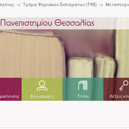
σσαλίας
Τμήμα Ψηφιακών Συστημάτων (ΤΨΣ)
Μεταπτυχια
μοσίευσης
Συγγραφείς
Τίτλοι
Λέξεις κλ