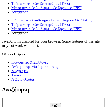
Τμήμα Ψηφιακών Συστημάτων (ΤΨΣ)
Μεταπτυχιακές Διπλωματικές Εργασίες (ΤΨΣ)
Αναζήτηση
Ιδρυματικό Αποθετήριο Πανεπιστημίου Θεσσαλίας
Τμήμα Ψηφιακών Συστημάτων (ΤΨΣ)
Μεταπτυχιακές Διπλωματικές Εργασίες (ΤΨΣ)
Αναζήτηση
JavaScript is disabled for your browser. Some features of this site
may not work without it.
Όλο το DSpace
Κοινότητες & Συλλογές
Ανά ημερομηνία δημοσίευσης
Συγγραφείς
Τίτλοι
Λέξεις κλειδιά
Αναζήτηση
Ψάξε