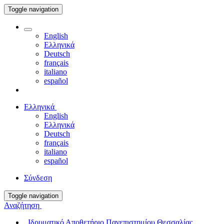
Toggle navigation
English
Ελληνικά
Deutsch
français
italiano
español
Ελληνικά
English
Ελληνικά
Deutsch
français
italiano
español
Σύνδεση
Toggle navigation
Αναζήτηση
Ιδρυματικό Αποθετήριο Πανεπιστημίου Θεσσαλίας