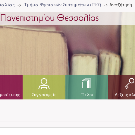
σσαλίας
Τμήμα Ψηφιακών Συστημάτων (ΤΨΣ)
Αναζήτηση
μοσίευσης
Συγγραφείς
Τίτλοι
Λέξεις κλ