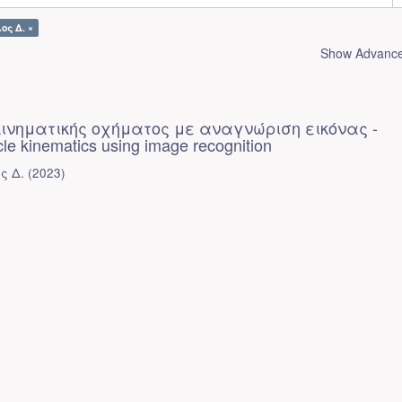
ος Δ. ×
Show Advanced
κινηματικής οχήματος με αναγνώριση εικόνας -
cle kinematics using image recognition
ς Δ.
(
2023
)