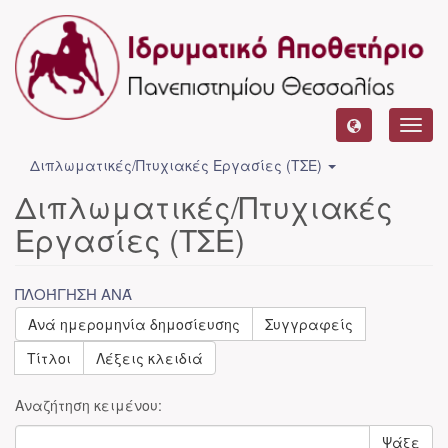
Toggl
navig
Διπλωματικές/Πτυχιακές Εργασίες (ΤΣΕ)
Διπλωματικές/Πτυχιακές
Εργασίες (ΤΣΕ)
ΠΛΟΉΓΗΣΗ ΑΝΆ
Ανά ημερομηνία δημοσίευσης
Συγγραφείς
Τίτλοι
Λέξεις κλειδιά
Αναζήτηση κειμένου:
Ψάξε